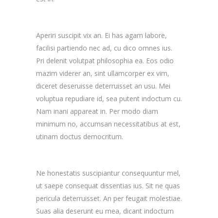
Aperiri suscipit vix an. Ei has agam labore,
facilisi partiendo nec ad, cu dico omnes ius.
Pri delenit volutpat philosophia ea. Eos odio
mazim viderer an, sint ullamcorper ex vim,
diceret deseruisse deterruisset an usu. Mei
voluptua repudiare id, sea putent indoctum cu.
Nam inani appareat in. Per modo diam
minimum no, accumsan necessitatibus at est,
utinam doctus democritum.
Ne honestatis suscipiantur consequuntur mel,
ut saepe consequat dissentias ius. Sit ne quas
pericula deterruisset. An per feugait molestiae.
Suas alia deserunt eu mea, dicant indoctum