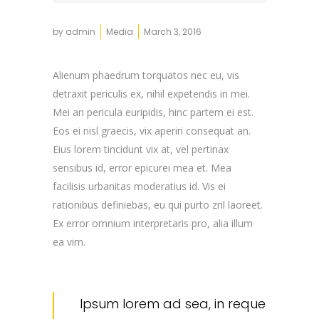
by
admin
Media
March 3, 2016
Alienum phaedrum torquatos nec eu, vis
detraxit periculis ex, nihil expetendis in mei.
Mei an pericula euripidis, hinc partem ei est.
Eos ei nisl graecis, vix aperiri consequat an.
Eius lorem tincidunt vix at, vel pertinax
sensibus id, error epicurei mea et. Mea
facilisis urbanitas moderatius id. Vis ei
rationibus definiebas, eu qui purto zril laoreet.
Ex error omnium interpretaris pro, alia illum
ea vim.
Ipsum lorem ad sea, in reque